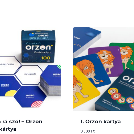
n rá szó! – Orzon
1. Orzon kártya
kártya
9 500
Ft