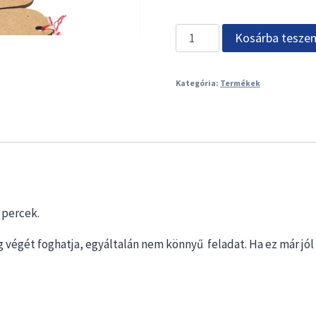
Rajzoló
Kosárba tesze
virág
-
Kategória:
Termékek
6
személyes
mennyiség
 percek.
 végét foghatja, egyáltalán nem könnyű feladat. Ha ez már jó