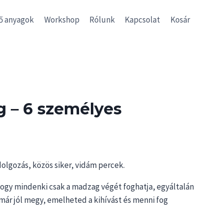
ő anyagok
Workshop
Rólunk
Kapcsolat
Kosár
g – 6 személyes
lgozás, közös siker, vidám percek.
hogy mindenki csak a madzag végét foghatja, egyáltalán
már jól megy, emelheted a kihívást és menni fog