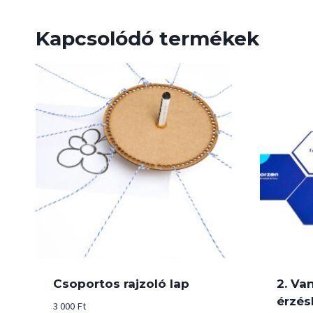
Kapcsolódó termékek
Csoportos rajzoló lap
2. Va
érzés
3 000
Ft