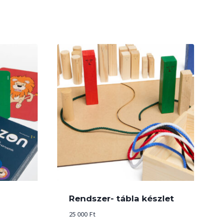
Rendszer- tábla készlet
25 000
Ft