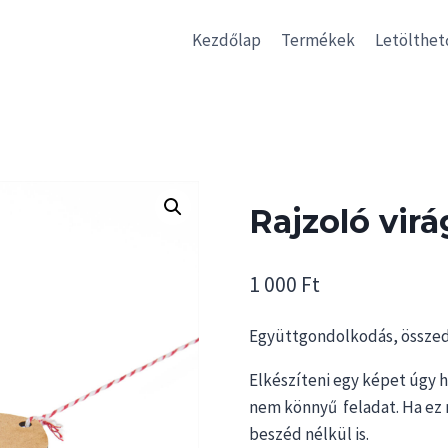
Kezdőlap
Termékek
Letölthet
Rajzoló virá
1 000
Ft
Együttgondolkodás, összedo
Elkészíteni egy képet úgy 
nem könnyű feladat. Ha ez 
beszéd nélkül is.