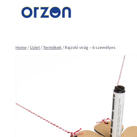
Skip
to
content
Home
/
Üzlet
/
Termékek
/
Rajzoló virág – 6 személyes